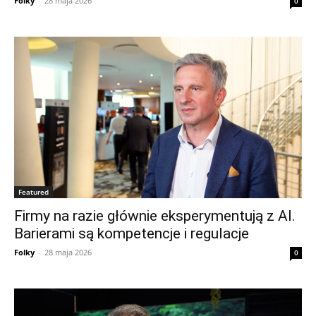
Folky
-
28 maja 2026
0
Featured
Firmy na razie głównie eksperymentują z AI.
Barierami są kompetencje i regulacje
Folky
-
28 maja 2026
0