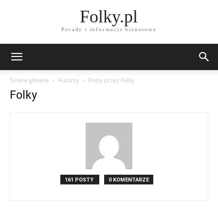
Folky.pl
Porady i informacje biznesowe
Strona główna
Autorzy
Posty przez Folky
Folky
161 POSTY
0 KOMENTARZE