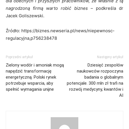
dla obecnych i przyszłych pracowników, że właśnie z tą
nagrodzoną firmą warto robić biznes
– podkreśla dr
Jacek Goliszewski.
Źródło: https://biznes.newseria.pl/news/niepewnosc-
regulacyjna,p756238478
Poprzedni artykuł
Następny artykuł
Zielony wodór i amoniak mogą
Dziesięć zespołów
napędzić transformację
naukowców rozpoczyna
energetyczną. Polski rynek
badania o globalnym
potrzebuje wsparcia, aby
potencjale. 300 mln zł trafi na
spełnić wymagania unijne
rozwój medycyny, kwantów i
AI