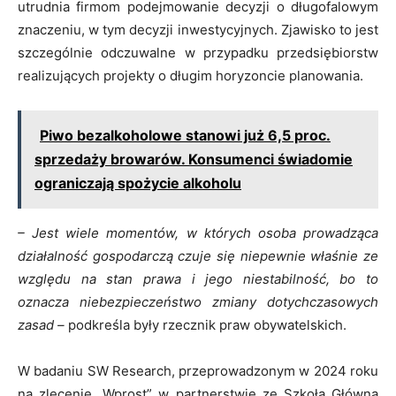
utrudnia firmom podejmowanie decyzji o długofalowym
znaczeniu, w tym decyzji inwestycyjnych. Zjawisko to jest
szczególnie odczuwalne w przypadku przedsiębiorstw
realizujących projekty o długim horyzoncie planowania.
Piwo bezalkoholowe stanowi już 6,5 proc.
sprzedaży browarów. Konsumenci świadomie
ograniczają spożycie alkoholu
– Jest wiele momentów, w których osoba prowadząca
działalność gospodarczą czuje się niepewnie właśnie ze
względu na stan prawa i jego niestabilność, bo to
oznacza niebezpieczeństwo zmiany dotychczasowych
zasad –
podkreśla były rzecznik praw obywatelskich.
W badaniu SW Research, przeprowadzonym w 2024 roku
na zlecenie „Wprost” w partnerstwie ze Szkołą Główną