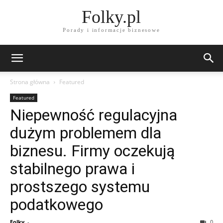
Folky.pl
Porady i informacje biznesowe
Strona główna
Featured
Featured
Niepewność regulacyjna
dużym problemem dla
biznesu. Firmy oczekują
stabilnego prawa i
prostszego systemu
podatkowego
Folky
-
0